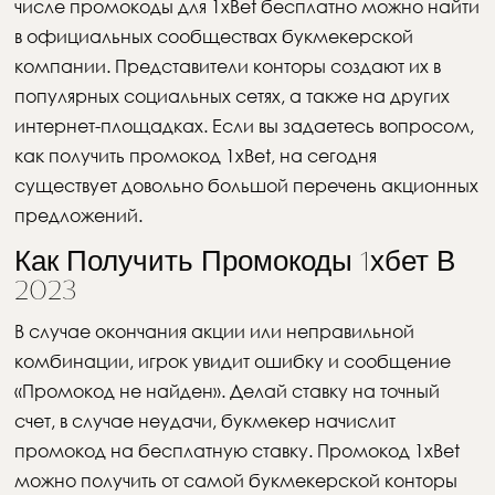
числе промокоды для 1xBet бесплатно можно найти
в официальных сообществах букмекерской
компании. Представители конторы создают их в
популярных социальных сетях, а также на других
интернет-площадках. Если вы задаетесь вопросом,
как получить промокод 1xBet, на сегодня
существует довольно большой перечень акционных
предложений.
Как Получить Промокоды 1хбет В
2023
В случае окончания акции или неправильной
комбинации, игрок увидит ошибку и сообщение
«Промокод не найден». Делай ставку на точный
счет, в случае неудачи, букмекер начислит
промокод на бесплатную ставку. Промокод 1xBet
можно получить от самой букмекерской конторы