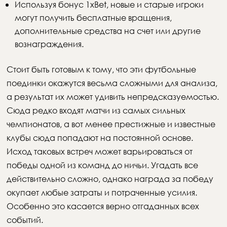
Используя бонус 1xBet, новые и старые игроки
могут получить бесплатные вращения,
дополнительные средства на счет или другие
вознаграждения.
Стоит быть готовым к тому, что эти футбольные
поединки окажутся весьма сложными для анализа,
а результат их может удивить непредсказуемостью.
Сюда редко входят матчи из самых сильных
чемпионатов, а вот менее престижные и известные
клубы сюда попадают на постоянной основе.
Исход таковых встреч может варьироваться от
победы одной из команд до ничьи. Угадать все
действительно сложно, однако награда за победу
окупает любые затраты и потраченные усилия.
Особенно это касается верно отгаданных всех
событий.