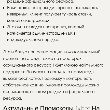
разделе официального ресурса.
Если ставка не проходит, прогноз оказывается
неверным, клиент получает ту часть ставки,
которую застраховал.
Это один из видов поощрения, который
начисляется администрацией БК в
индивидуальном порядке.
Это и бонус при регистрации, и дополнительный
процент на ставку. Также на просторах
официального ресурса 1хБет можно найти много
подарков и бонусов на сегодня, а промокоды
выдают бесплатно. Поскольку у конторы есть
собственное казино, многие промокоды можно
использовать и в этом разделе официального
ресурса.
Актуальные Промокоды 1xbet На