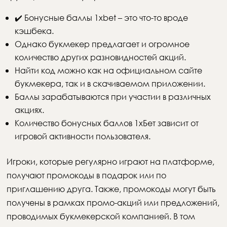
✔️ Бонусные баллы 1xbet – это что-то вроде
кэшбека.
Однако букмекер предлагает и огромное
количество других разновидностей акций.
Найти код можно как на официальном сайте
букмекера, так и в скачиваемом приложении.
Баллы зарабатываются при участии в различных
акциях.
Количество бонусных баллов 1хБет зависит от
игровой активности пользователя.
Игроки, которые регулярно играют на платформе,
получают промокоды в подарок или по
приглашению друга. Также, промокоды могут быть
получены в рамках промо-акций или предложений,
проводимых букмекерской компанией. В том