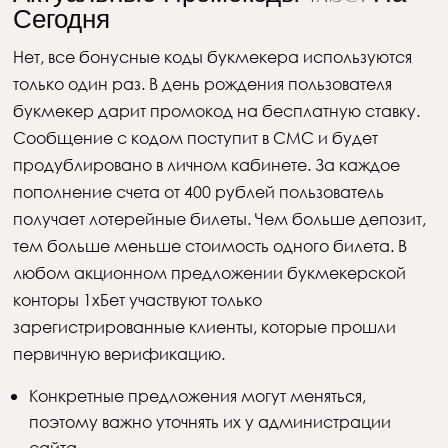
Сегодня
Нет, все бонусные коды букмекера используются
только один раз. В день рождения пользователя
букмекер дарит промокод на бесплатную ставку.
Сообщение с кодом поступит в СМС и будет
продублировано в личном кабинете. За каждое
пополнение счета от 400 рублей пользователь
получает лотерейные билеты. Чем больше депозит,
тем больше меньше стоимость одного билета. В
любом акционном предложении букмекерской
конторы 1хБет участвуют только
зарегистрированные клиенты, которые прошли
первичную верификацию.
Конкретные предложения могут меняться,
поэтому важно уточнять их у администрации
сайта.