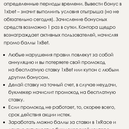
определенные периоды времени. Вывести бонус в
1xbet – значит выполнить условия отыгрыша (но не
обязательно сегодня). Зачисление бонусных
средств возможно 1 раз в сутки. Контора щедро
вознаграждает активных пользователей, начисляя
промо баллы 1xBet.
Любые нарушения правил повлекут за собой
аннуляцию и вы потеряете свой промокод
на бесплатную ставку 1xBet или купон с любым
другим бонусом.
Делай ставку на точный счет, в случае неудачи,
букмекер начислит промокод на бесплатную
ставку.
Если промокод не работает, то, скорее всего,
срок действия акции истек.
Заработать можно баллы за ставки в 1xRace и