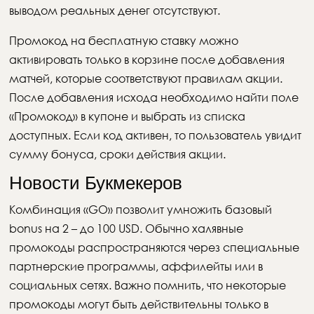
выводом реальных денег отсутствуют.
Промокод на бесплатную ставку можно
активировать только в корзине после добавления
матчей, которые соответствуют правилам акции.
После добавления исхода необходимо найти поле
«Промокод» в купоне и выбрать из списка
доступных. Если код активен, то пользователь увидит
сумму бонуса, сроки действия акции.
Новости Букмекеров
Комбинация «GO» позволит умножить базовый
bonus на 2 – до 100 USD. Обычно халявные
промокоды распространяются через специальные
партнерские программы, аффилейты или в
социальных сетях. Важно помнить, что некоторые
промокоды могут быть действительны только в