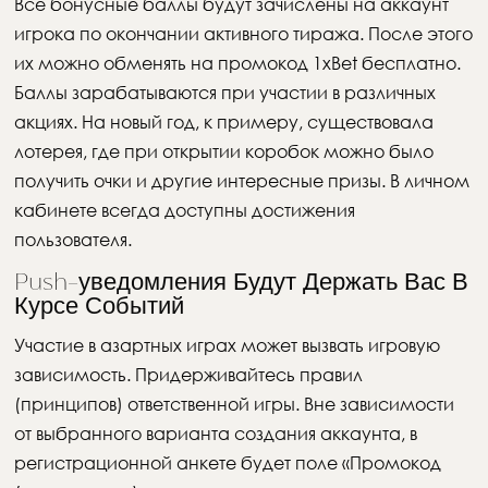
Все бонусные баллы будут зачислены на аккаунт
игрока по окончании активного тиража. После этого
их можно обменять на промокод 1xBet бесплатно.
Баллы зарабатываются при участии в различных
акциях. На новый год, к примеру, существовала
лотерея, где при открытии коробок можно было
получить очки и другие интересные призы. В личном
кабинете всегда доступны достижения
пользователя.
Push-уведомления Будут Держать Вас В
Курсе Событий
Участие в азартных играх может вызвать игровую
зависимость. Придерживайтесь правил
(принципов) ответственной игры. Вне зависимости
от выбранного варианта создания аккаунта, в
регистрационной анкете будет поле «Промокод