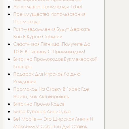
Актуальные Промокоды 1xbet
Преимущества Использования
Промокода
Push-уведомления Будут Держать
Вас В Курсе Событий
Счастливая Пятница! Получите До
100€ В Пятницу С Промокодом!
Витрина Промокодов Букмекерской
Конторы
Подарок Для Игроков Ко Дню
Рождения
Промокод На Ставку В 1xbet: Где
Найти, Как Активировать
Витрина Промо Кодов
Битва Купонов Линия\live
Bet Mobile — Это Широкая Линия И
Максимум Событий Для Ставок