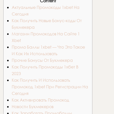
Content
Актуальные Промокоды 1xbet На
Сегодня
Как Получить Новые Бонус-коды От
Букмекера
Магазин Промокодов На Сайте 1
Xbet
Промо Баллы 1xbet — Что Это Такое
И Как Их Использовать
Прочие Бонусы От Букмекера
Как Получить Промокоды 1хбет В
2023
Как Получить И Использовать
Промокод 1xbet При Регистрации На
Сегодня
Как Активировать Промокод
Новости Букмекеров
Как Заработать Промобаллы